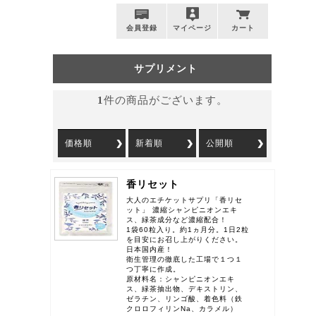
会員登録
マイページ
カート
サプリメント
1
件の商品がございます。
価格順
新着順
公開順
香リセット
大人のエチケットサプリ「香リセ
ット」 濃縮シャンピニオンエキ
ス、緑茶成分など濃縮配合！
1袋60粒入り。約1ヵ月分。1日2粒
を目安にお召し上がりください。
日本国内産！
衛生管理の徹底した工場で１つ１
つ丁寧に作成。
原材料名：シャンピニオンエキ
ス、緑茶抽出物、デキストリン、
ゼラチン、リンゴ酸、着色料（鉄
クロロフィリンNa、カラメル）